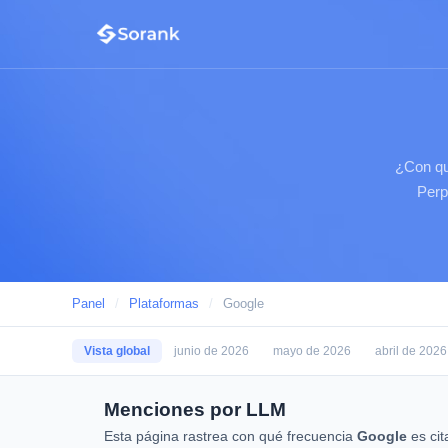
¿Con qu
Perp
Panel
/
Plataformas
/
Google
Vista global
junio de 2026
mayo de 2026
abril de 2026
Menciones por LLM
Esta página rastrea con qué frecuencia
Google
es cit