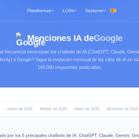
Plataformas
LLMs
Sectores
Menciones IA de
Google
é frecuencia mencionan los chatbots de IA (ChatGPT, Claude, Gemin
lexity) a Google? Sigue la evolución mensual de las citas de IA en m
165.000 respuestas analizadas.
marzo de 2026
febrero de 2026
enero de 2026
diciembre de 2025
ado por los 5 principales chatbots de IA: ChatGPT, Claude, Gemini, Gr