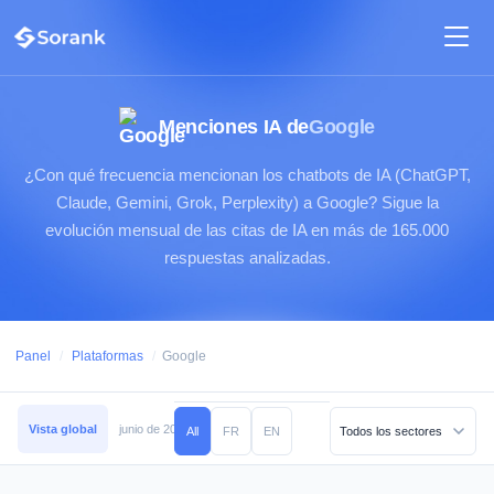
Menciones IA de
Google
¿Con qué frecuencia mencionan los chatbots de IA (ChatGPT,
Claude, Gemini, Grok, Perplexity) a Google? Sigue la
evolución mensual de las citas de IA en más de 165.000
respuestas analizadas.
Panel
/
Plataformas
/
Google
Vista global
junio de 2026
mayo de 2026
abril de 2026
marzo de 2026
All
FR
EN