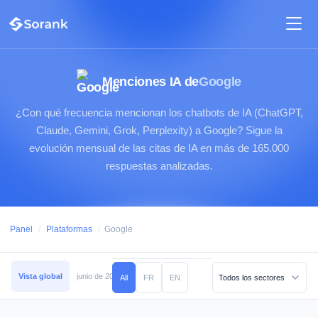
Menciones IA de
Google
¿Con qué frecuencia mencionan los chatbots de IA (ChatGPT,
Claude, Gemini, Grok, Perplexity) a Google? Sigue la
evolución mensual de las citas de IA en más de 165.000
respuestas analizadas.
Panel
/
Plataformas
/
Google
Vista global
junio de 2026
mayo de 2026
abril de 2026
marzo de 2026
All
FR
EN