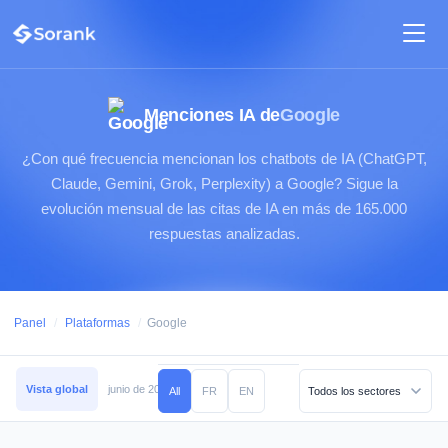
Menciones IA de
Google
¿Con qué frecuencia mencionan los chatbots de IA (ChatGPT,
Claude, Gemini, Grok, Perplexity) a Google? Sigue la
evolución mensual de las citas de IA en más de 165.000
respuestas analizadas.
Panel
/
Plataformas
/
Google
Vista global
junio de 2026
mayo de 2026
abril de 2026
marzo de 2026
All
FR
EN