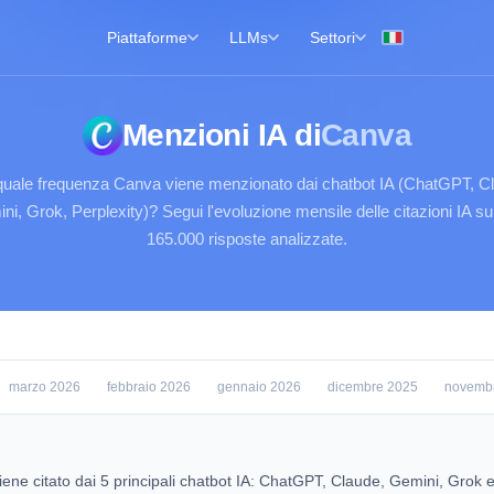
Piattaforme
LLMs
Settori
Menzioni IA di
Canva
uale frequenza Canva viene menzionato dai chatbot IA (ChatGPT, C
ni, Grok, Perplexity)? Segui l'evoluzione mensile delle citazioni IA su 
165.000 risposte analizzate.
marzo 2026
febbraio 2026
gennaio 2026
dicembre 2025
novemb
iene citato dai 5 principali chatbot IA: ChatGPT, Claude, Gemini, Grok 