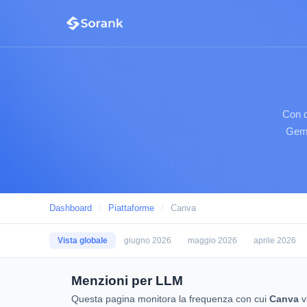
Con q
Gemi
Dashboard
/
Piattaforme
/
Canva
Vista globale
giugno 2026
maggio 2026
aprile 2026
Menzioni per LLM
Questa pagina monitora la frequenza con cui
Canva
v