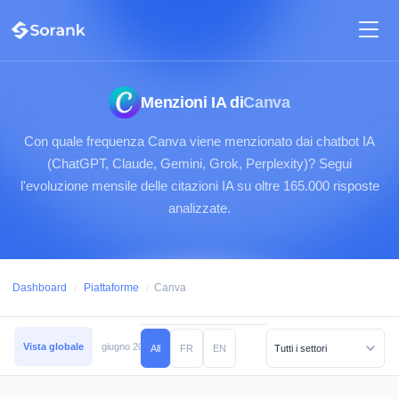
Menzioni IA di
Canva
Con quale frequenza Canva viene menzionato dai chatbot IA
(ChatGPT, Claude, Gemini, Grok, Perplexity)? Segui
l'evoluzione mensile delle citazioni IA su oltre 165.000 risposte
analizzate.
Dashboard
/
Piattaforme
/
Canva
Vista globale
giugno 2026
maggio 2026
aprile 2026
marzo 2026
febb
All
FR
EN