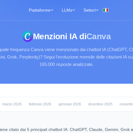
Piattaforme
LLMs
Settori
Menzioni IA di
Canva
uale frequenza Canva viene menzionato dai chatbot IA (ChatGPT, C
ni, Grok, Perplexity)? Segui l'evoluzione mensile delle citazioni IA su 
165.000 risposte analizzate.
marzo 2026
febbraio 2026
gennaio 2026
dicembre 2025
novemb
iene citato dai 5 principali chatbot IA: ChatGPT, Claude, Gemini, Grok 