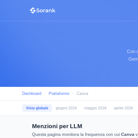
Con q
Gemi
Dashboard
/
Piattaforme
/
Canva
Vista globale
giugno 2026
maggio 2026
aprile 2026
Menzioni per LLM
Questa pagina monitora la frequenza con cui
Canva
v