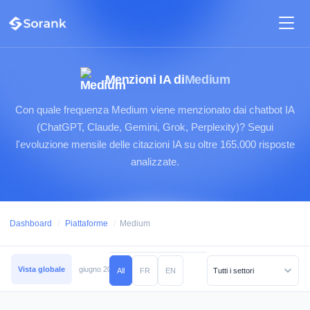
Menzioni IA di
Medium
Con quale frequenza Medium viene menzionato dai chatbot IA
(ChatGPT, Claude, Gemini, Grok, Perplexity)? Segui
l'evoluzione mensile delle citazioni IA su oltre 165.000 risposte
analizzate.
Dashboard
/
Piattaforme
/
Medium
Vista globale
giugno 2026
maggio 2026
aprile 2026
marzo 2026
febb
All
FR
EN