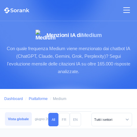
Menzioni IA di
Medium
Con quale frequenza Medium viene menzionato dai chatbot IA
(ChatGPT, Claude, Gemini, Grok, Perplexity)? Segui
l'evoluzione mensile delle citazioni IA su oltre 165.000 risposte
analizzate.
Dashboard
/
Piattaforme
/
Medium
Vista globale
giugno 2026
maggio 2026
aprile 2026
marzo 2026
febb
All
FR
EN