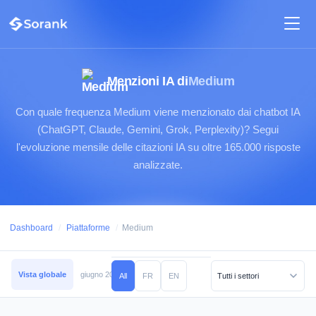
Menzioni IA di
Medium
Con quale frequenza Medium viene menzionato dai chatbot IA
(ChatGPT, Claude, Gemini, Grok, Perplexity)? Segui
l'evoluzione mensile delle citazioni IA su oltre 165.000 risposte
analizzate.
Dashboard
/
Piattaforme
/
Medium
Vista globale
giugno 2026
maggio 2026
aprile 2026
marzo 2026
febb
All
FR
EN