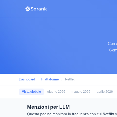
Con q
Gemi
Dashboard
/
Piattaforme
/
Netflix
Vista globale
giugno 2026
maggio 2026
aprile 2026
Menzioni per LLM
Questa pagina monitora la frequenza con cui
Netflix
v