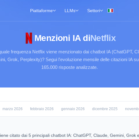
Piattaforme
LLMs
Settori
Menzioni IA di
Netflix
uale frequenza Netflix viene menzionato dai chatbot IA (ChatGPT, C
ni, Grok, Perplexity)? Segui l'evoluzione mensile delle citazioni IA su 
165.000 risposte analizzate.
marzo 2026
febbraio 2026
gennaio 2026
dicembre 2025
novemb
iene citato dai 5 principali chatbot IA: ChatGPT, Claude, Gemini, Grok 