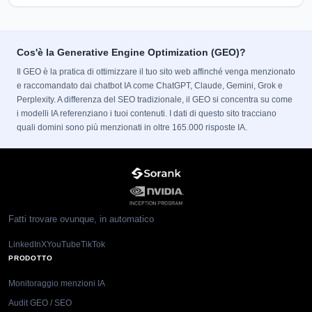
Cos'è la Generative Engine Optimization (GEO)?
Il GEO è la pratica di ottimizzare il tuo sito web affinché venga menzionato
e raccomandato dai chatbot IA come ChatGPT, Claude, Gemini, Grok e
Perplexity. A differenza del SEO tradizionale, il GEO si concentra su come
i modelli IA referenziano i tuoi contenuti. I dati di questo sito tracciano
quali domini sono più menzionati in oltre 165.000 risposte IA.
Fatti trovare ovunque, in automatico
LinkedIn
X
YouTube
TikTok
PRODOTTO
Monitoraggio menzioni IA
Audit GEO / SEO