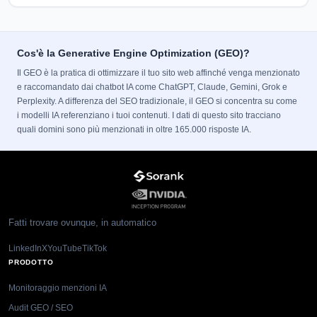
Cos'è la Generative Engine Optimization (GEO)?
Il GEO è la pratica di ottimizzare il tuo sito web affinché venga menzionato
e raccomandato dai chatbot IA come ChatGPT, Claude, Gemini, Grok e
Perplexity. A differenza del SEO tradizionale, il GEO si concentra su come
i modelli IA referenziano i tuoi contenuti. I dati di questo sito tracciano
quali domini sono più menzionati in oltre 165.000 risposte IA.
Fatti trovare ovunque, in automatico
LinkedIn
X
YouTube
TikTok
PRODOTTO
Monitoraggio menzioni IA
Audit GEO / SEO