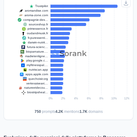
750
prompts
4.2K
mentions
1.7K
domains