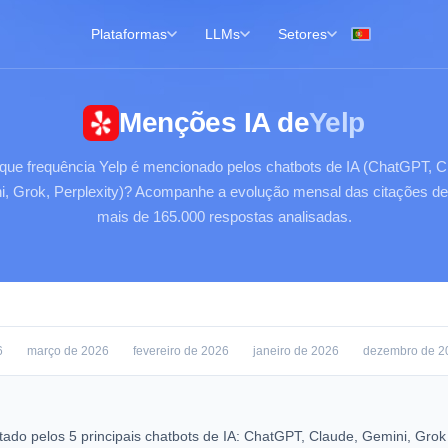
Plataformas
LLMs
Setores
Menções IA de
Yelp
ue frequência Yelp é mencionado pelos chatbots de IA (ChatGPT, C
, Grok, Perplexity)? Acompanhe a evolução mensal das citações de
mais de 165.000 respostas analisadas.
6
março de 2026
fevereiro de 2026
janeiro de 2026
dezembro de 2
tado pelos 5 principais chatbots de IA: ChatGPT, Claude, Gemini, Grok