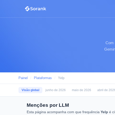
Com q
Gemini
Painel
/
Plataformas
/
Yelp
Visão global
junho de 2026
maio de 2026
abril de 202
Menções por LLM
Esta página acompanha com que frequência
Yelp
é ci