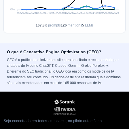
167.8K
prompts
126
mentions
5
LLMs
O que é Generative Engine Optimization (GEO)?
GEO é a prática de otimizar seu site para ser citado e recomendado por
chatbots de IA como ChatGPT, Claude, Gemini, Grok e Perplexity.
Diferente do SEO tradicional, o GEO foca em como os modelos de IA
referenciam seu conteúdo. Os dados deste site rastreiam quais domínios
são mais mencionados em mais de 165.000 respostas de IA.
Seja encontrado em todos os lugares, no piloto automático