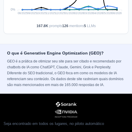
167.8K
prompts
126
mentions
5
LLMs
O que é Generative Engine Optimization (GEO)?
GEO é a prática de otimizar seu site para ser citado e recomendado por
chatbots de IA como ChatGPT, Claude, Gemini, Grok e Perplexity.
Diferente do SEO tradicional, o GEO foca em como os modelos de IA
referenciam seu conteúdo. Os dados deste site rastreiam quais domínios
são mais mencionados em mais de 165.000 respostas de IA.
Seja encontrado em todos os lugares, no piloto automático