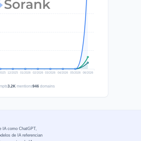
mpts
3.2K
mentions
946
domains
de IA como ChatGPT,
delos de IA referencian