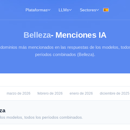
Plataformas
LLMs
Sectores
Belleza
- Menciones IA
 dominios más mencionados en las respuestas de los modelos, todos
períodos combinados (Belleza).
marzo de 2026
febrero de 2026
enero de 2026
diciembre de 2025
za
los modelos, todos los períodos combinados.