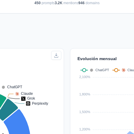
450
prompts
3.2K
mentions
946
domains
Evolución mensual