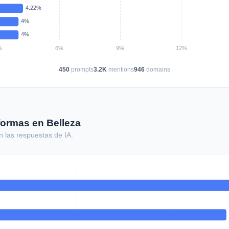
450
prompts
3.2K
mentions
946
domains
formas en Belleza
n las respuestas de IA.