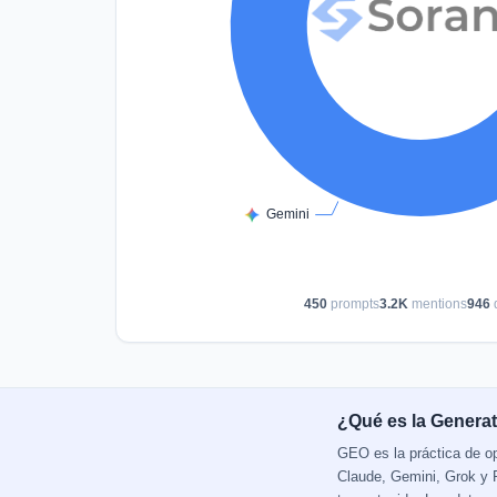
450
prompts
3.2K
mentions
946
¿Qué es la Generat
GEO es la práctica de o
Claude, Gemini, Grok y P