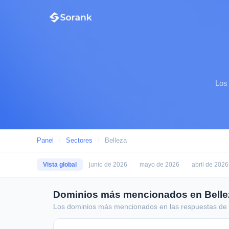
Los
Panel
/
Sectores
/
Belleza
Vista global
junio de 2026
mayo de 2026
abril de 2026
Dominios más mencionados en Belle
Los dominios más mencionados en las respuestas de 