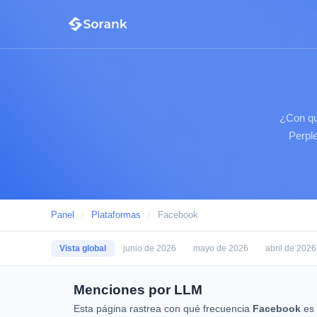
¿Con qu
Perple
Panel
/
Plataformas
/
Facebook
Vista global
junio de 2026
mayo de 2026
abril de 2026
Menciones por LLM
Esta página rastrea con qué frecuencia
Facebook
es 