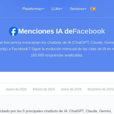
Plataformas
LLMs
Sectores
Menciones IA de
Facebook
é frecuencia mencionan los chatbots de IA (ChatGPT, Claude, Gemin
xity) a Facebook? Sigue la evolución mensual de las citas de IA en
165.000 respuestas analizadas.
marzo de 2026
febrero de 2026
enero de 2026
diciembre de 2025
citado por los 5 principales chatbots de IA: ChatGPT, Claude, Gemini,