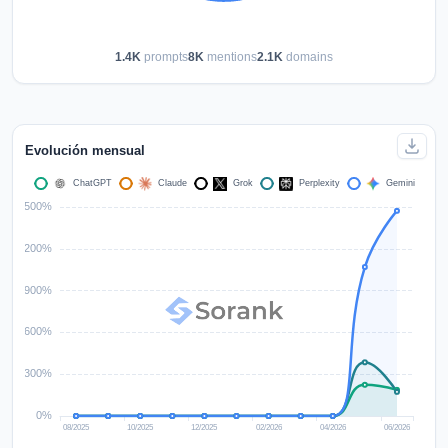
1.4K
prompts
8K
mentions
2.1K
domains
Evolución mensual