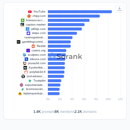
1.4K
prompts
8K
mentions
2.1K
domains