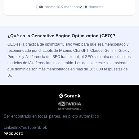
1.4K
prompts
8K
mentions
2.1K
domains
¿Qué es la Generative Engine Optimization (GEO)?
GEO es la práctica de optimizar tu sitio web para que sea mencionado y
recomendado por chatbots de IA como ChatGPT, Claude, Gemini, Grok y
Perplexity. A diferencia del SEO tradicional, el GEO se centra en cómo los
modelos de IA referencian tu contenido. Los datos de este sitio rastrean
qué dominios son más mencionados en más de 165.000 respuestas de
IA.
Ser encontrado en todas partes, en piloto automático
LinkedIn
X
YouTube
TikTok
PRODUCTO