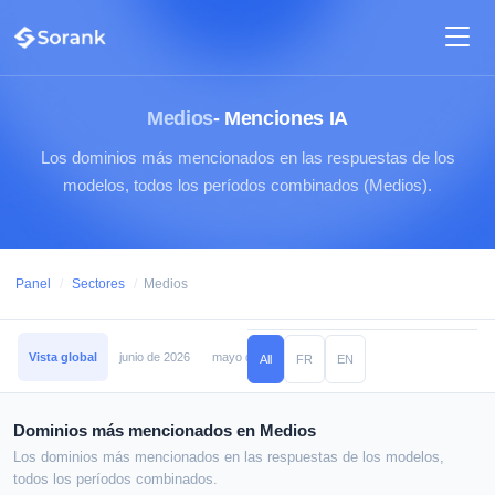
Medios
- Menciones IA
Los dominios más mencionados en las respuestas de los
modelos, todos los períodos combinados (Medios).
Panel
/
Sectores
/
Medios
Vista global
junio de 2026
mayo de 2026
abril de 2026
marzo de 2026
All
FR
EN
Dominios más mencionados en Medios
Los dominios más mencionados en las respuestas de los modelos,
todos los períodos combinados.