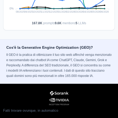
167.8K
prompts
9.6K
mentions
5
LLMs
Cos'è la Generative Engine Optimization (GEO)?
Il GEO è la pratica di ottimizzare il tuo sito web affinché venga menzionato
e raccomandato dai chatbot IA come ChatGPT, Claude, Gemini, Grok e
Perplexity. A differenza del SEO tradizionale, il GEO si concentra su come
i modelli IA referenziano i tuoi contenuti. I dati di questo sito tracciano
quali domini sono più menzionati in oltre 165.000 risposte IA.
Fatti trovare ovunque, in automatico