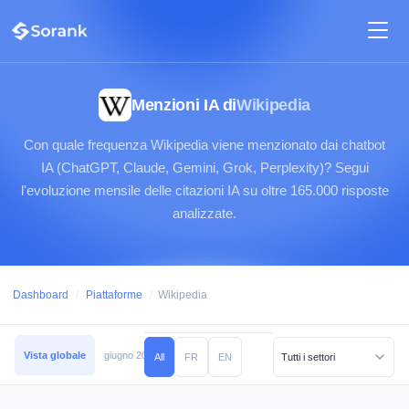
Menzioni IA di
Wikipedia
Con quale frequenza Wikipedia viene menzionato dai chatbot
IA (ChatGPT, Claude, Gemini, Grok, Perplexity)? Segui
l'evoluzione mensile delle citazioni IA su oltre 165.000 risposte
analizzate.
Dashboard
/
Piattaforme
/
Wikipedia
Vista globale
giugno 2026
maggio 2026
aprile 2026
marzo 2026
febb
All
FR
EN