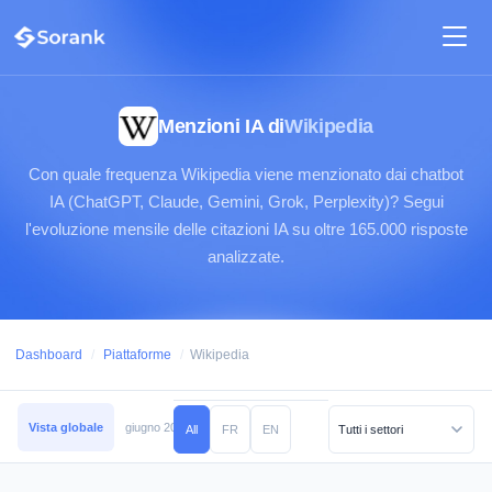
Menzioni IA di
Wikipedia
Con quale frequenza Wikipedia viene menzionato dai chatbot
IA (ChatGPT, Claude, Gemini, Grok, Perplexity)? Segui
l'evoluzione mensile delle citazioni IA su oltre 165.000 risposte
analizzate.
Dashboard
/
Piattaforme
/
Wikipedia
Vista globale
giugno 2026
maggio 2026
aprile 2026
marzo 2026
febb
All
FR
EN