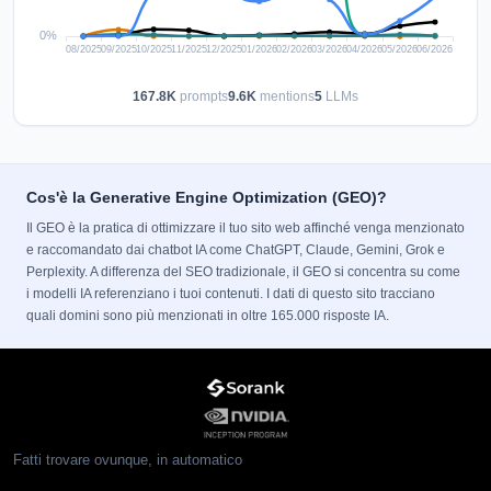
167.8K
prompts
9.6K
mentions
5
LLMs
Cos'è la Generative Engine Optimization (GEO)?
Il GEO è la pratica di ottimizzare il tuo sito web affinché venga menzionato
e raccomandato dai chatbot IA come ChatGPT, Claude, Gemini, Grok e
Perplexity. A differenza del SEO tradizionale, il GEO si concentra su come
i modelli IA referenziano i tuoi contenuti. I dati di questo sito tracciano
quali domini sono più menzionati in oltre 165.000 risposte IA.
Fatti trovare ovunque, in automatico