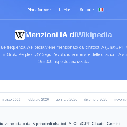
Piattaforme
LLMs
Settori
Menzioni IA di
Wikipedia
ale frequenza Wikipedia viene menzionato dai chatbot IA (ChatGPT, 
ni, Grok, Perplexity)? Segui l'evoluzione mensile delle citazioni IA su 
165.000 risposte analizzate.
marzo 2026
febbraio 2026
gennaio 2026
dicembre 2025
novemb
ia
viene citato dai 5 principali chatbot IA: ChatGPT, Claude, Gemini,