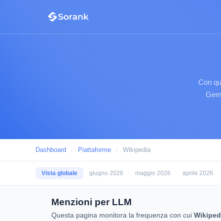
Con qu
Gemi
Dashboard
/
Piattaforme
/
Wikipedia
Vista globale
giugno 2026
maggio 2026
aprile 2026
Menzioni per LLM
Questa pagina monitora la frequenza con cui
Wikiped