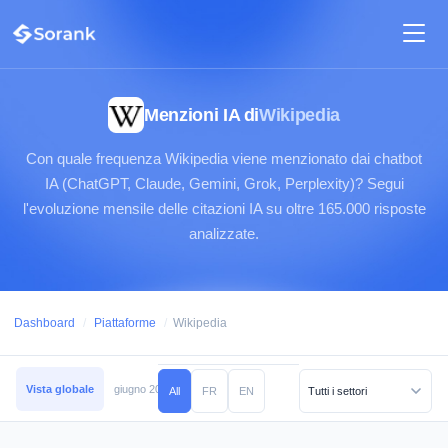
Menzioni IA di
Wikipedia
Con quale frequenza Wikipedia viene menzionato dai chatbot
IA (ChatGPT, Claude, Gemini, Grok, Perplexity)? Segui
l'evoluzione mensile delle citazioni IA su oltre 165.000 risposte
analizzate.
Dashboard
/
Piattaforme
/
Wikipedia
Vista globale
giugno 2026
maggio 2026
aprile 2026
marzo 2026
febb
All
FR
EN