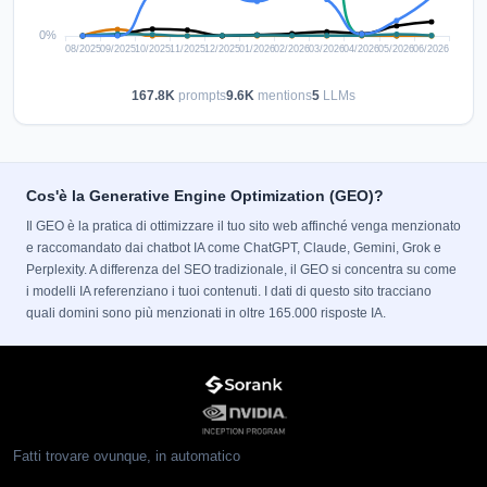
167.8K
prompts
9.6K
mentions
5
LLMs
Cos'è la Generative Engine Optimization (GEO)?
Il GEO è la pratica di ottimizzare il tuo sito web affinché venga menzionato
e raccomandato dai chatbot IA come ChatGPT, Claude, Gemini, Grok e
Perplexity. A differenza del SEO tradizionale, il GEO si concentra su come
i modelli IA referenziano i tuoi contenuti. I dati di questo sito tracciano
quali domini sono più menzionati in oltre 165.000 risposte IA.
Fatti trovare ovunque, in automatico