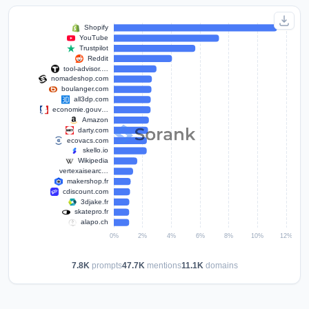
7.8K
prompts
47.7K
mentions
11.1K
domains