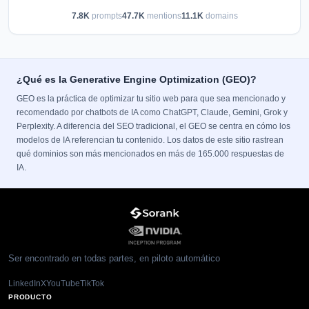
7.8K
prompts
47.7K
mentions
11.1K
domains
¿Qué es la Generative Engine Optimization (GEO)?
GEO es la práctica de optimizar tu sitio web para que sea mencionado y
recomendado por chatbots de IA como ChatGPT, Claude, Gemini, Grok y
Perplexity. A diferencia del SEO tradicional, el GEO se centra en cómo los
modelos de IA referencian tu contenido. Los datos de este sitio rastrean
qué dominios son más mencionados en más de 165.000 respuestas de
IA.
Ser encontrado en todas partes, en piloto automático
LinkedIn
X
YouTube
TikTok
PRODUCTO