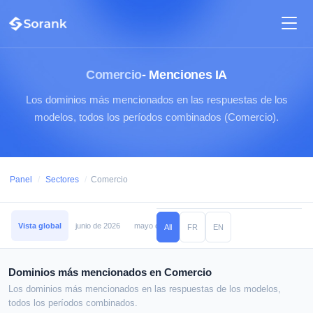
Comercio
- Menciones IA
Los dominios más mencionados en las respuestas de los
modelos, todos los períodos combinados (Comercio).
Panel
/
Sectores
/
Comercio
Vista global
junio de 2026
mayo de 2026
abril de 2026
marzo de 2026
All
FR
EN
Dominios más mencionados en Comercio
Los dominios más mencionados en las respuestas de los modelos,
todos los períodos combinados.