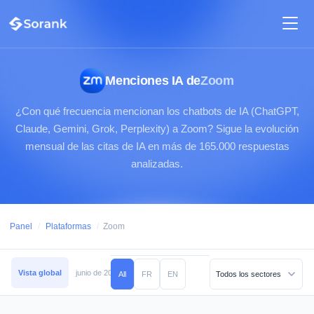
Menciones IA de
Zoom
¿Con qué frecuencia mencionan los chatbots de IA (ChatGPT,
Claude, Gemini, Grok, Perplexity) a Zoom? Sigue la evolución
mensual de las citas de IA en más de 165.000 respuestas
analizadas.
Panel
/
Plataformas
/
Zoom
Vista global
junio de 2026
mayo de 2026
abril de 2026
marzo de 2026
All
FR
EN