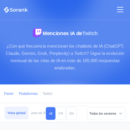
Menciones IA de
Twitch
¿Con qué frecuencia mencionan los chatbots de IA (ChatGPT,
Claude, Gemini, Grok, Perplexity) a Twitch? Sigue la evolución
mensual de las citas de IA en más de 165.000 respuestas
analizadas.
Panel
/
Plataformas
/
Twitch
Vista global
junio de 2026
mayo de 2026
abril de 2026
marzo de 2026
All
FR
EN